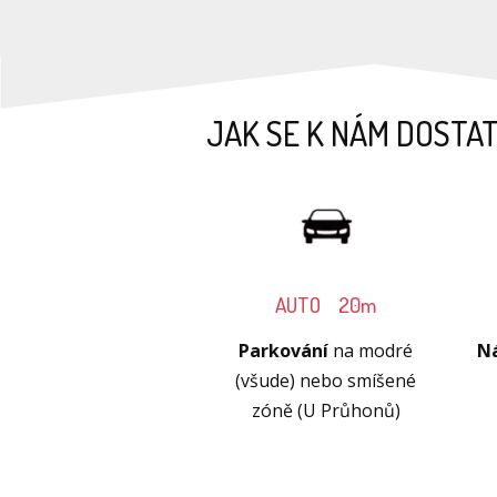
JAK SE K NÁM DOSTA
AUTO 20m
Parkování
na modré
Ná
(všude) nebo smíšené
zóně (U Průhonů)