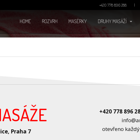
+420 778 896 288
HOME
ROZVRH
MASÉRKY
DRUHY MASÁŽÍ
ASÁŽE
+420 778 896 2
info@a
otevřeno každ
ice, Praha 7