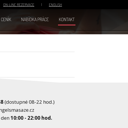
 |
ON-LINE REZERVACE
|
ENGLISH
CENÍK
NABÍDKA PRÁCE
KONTAKT
88
(dostupné 08-22 hod.)
ngelsmasaze.cz
ý den
10:00 - 22:00 hod.