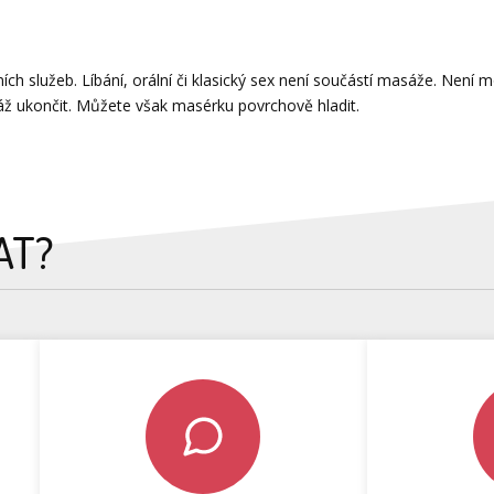
ch služeb. Líbání, orální či klasický sex není součástí masáže. Není 
ž ukončit. Můžete však masérku povrchově hladit.
AT?